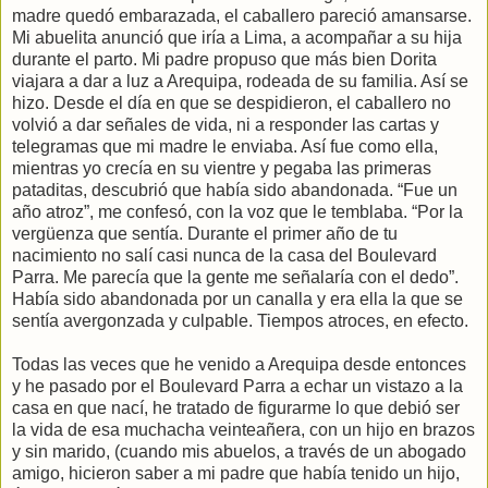
madre quedó embarazada, el caballero pareció amansarse.
Mi abuelita anunció que iría a Lima, a acompañar a su hija
durante el parto. Mi padre propuso que más bien Dorita
viajara a dar a luz a Arequipa, rodeada de su familia. Así se
hizo. Desde el día en que se despidieron, el caballero no
volvió a dar señales de vida, ni a responder las cartas y
telegramas que mi madre le enviaba. Así fue como ella,
mientras yo crecía en su vientre y pegaba las primeras
pataditas, descubrió que había sido abandonada. “Fue un
año atroz”, me confesó, con la voz que le temblaba. “Por la
vergüenza que sentía. Durante el primer año de tu
nacimiento no salí casi nunca de la casa del Boulevard
Parra. Me parecía que la gente me señalaría con el dedo”.
Había sido abandonada por un canalla y era ella la que se
sentía avergonzada y culpable. Tiempos atroces, en efecto.
Todas las veces que he venido a Arequipa desde entonces
y he pasado por el Boulevard Parra a echar un vistazo a la
casa en que nací, he tratado de figurarme lo que debió ser
la vida de esa muchacha veinteañera, con un hijo en brazos
y sin marido, (cuando mis abuelos, a través de un abogado
amigo, hicieron saber a mi padre que había tenido un hijo,