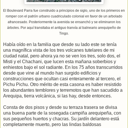
El Boulevard Parra fue construido a principios de siglo, uno de los primeros en
romper con el patrón urbano cuadriculado colonial en favor de un arbolado
afrancesado. Posteriormente la avenida se ensanchó y se eliminaron los
árboles. Por aquí transitaba el antiguo tranvía al balneario arequipeño de
Tingo.
Había oído en la familia que desde su lado este se tenía
una magnífica vista de los tres volcanes tutelares de mi
ciudad natal, pero ahora ya no se ven los tres, solo dos, el
Misti y el Chachani, que lucen esta mañana soberbios y
enhiestos bajo el sol radiante. En los 75 años transcurridos
desde que vine al mundo han surgido edificios y
construcciones que ocultan casi enteramente al tercero, el
Pichu Pichu. Otro mérito de esta casona es haber resistido
los abundantes temblores y terremotos que han sacudido a
Arequipa, tierra volcánica, si las hay, desde entonces.
Consta de dos pisos y desde su terraza trasera se divisa
una buena parte de la sosegada campiña arequipeña, con
sus pequeños huertos y chacras. Su jardín delantero está
completamente muerto, pero las lindas baldosas