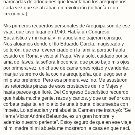
barricadas de adoquines que levantaban los arequipeños
cada vez que se alzaban en revolución (lo hacían con
frecuencia).
Mis primeros recuerdos personales de Arequipa son de ese
viaje, que tuvo lugar en 1940. Había un Congreso
Eucarístico y mi mamá y mi abuela me trajeron consigo.
Nos alojamos donde el tío Eduardo García, magistrado y
solterón, que era reverenciado en la familia porque había
estado en Roma y visto al Papa. Vivía solo, cuidado por su
ama de llaves, la señora Inocencia, que puso bajo mis ojos,
por primera vez, un chupe de camarones rojizo y candente,
manjar supremo de la cocina arequipeña, que luego sería
mi plato preferido. Pero esa primera vez, no. Me asustaron
las retorcidas pinzas de esos crustáceos del río Majes y
hasta parece que lloré. Del Congreso Eucarístico recuerdo
que había mucha gente, rezos y cantos, y que un señor con
corbata pajarita, en lo alto de una tribuna, discurseaba con
ímpetu. Lo aplaudían y mi abuelita Carmen me instruyó: “Se
llama Víctor Andrés Belaunde, es un gran hombre, y
además nuestro pariente”. Estoy seguro de que en ese viaje
ni mi madre ni mi abuela me mostraron la casa en que nací.